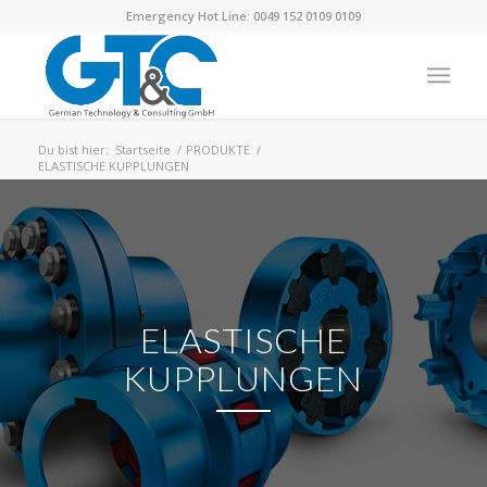
Emergency Hot Line: 0049 152 0109 0109
Du bist hier:
Startseite
/
PRODUKTE
/
ELASTISCHE KUPPLUNGEN
ELASTISCHE
KUPPLUNGEN