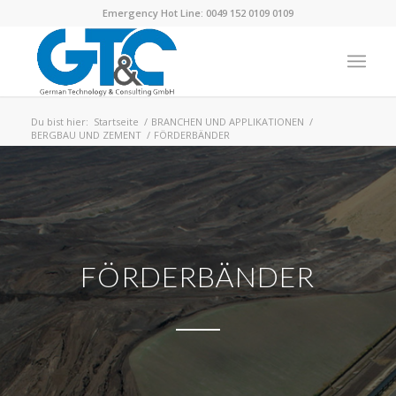
Emergency Hot Line: 0049 152 0109 0109
Du bist hier:
Startseite
/
BRANCHEN UND APPLIKATIONEN
/
BERGBAU UND ZEMENT
/
FÖRDERBÄNDER
FÖRDERBÄNDER