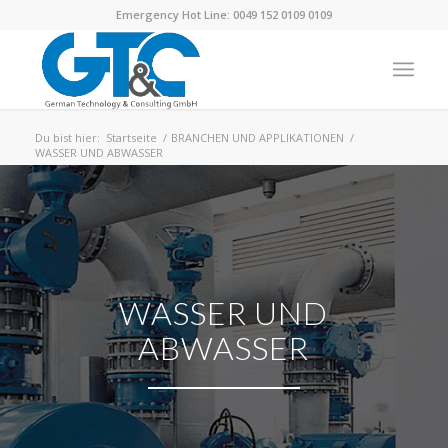
Emergency Hot Line: 0049 152 0109 0109
Du bist hier:
Startseite
/
BRANCHEN UND APPLIKATIONEN
/
WASSER UND ABWASSER
WASSER UND
ABWASSER