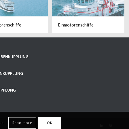
renschiffe
Einmotorenschiffe
EIBENKUPPLUNG
FENKUPPLUNG
KUPPLUNG
us.
Read more
OK