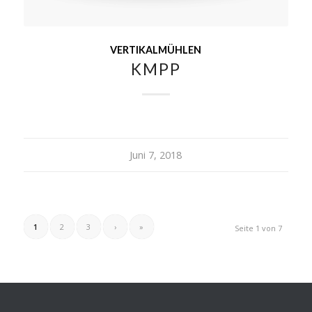
VERTIKALMÜHLEN
KMPP
Juni 7, 2018
1
2
3
›
»
Seite 1 von 7